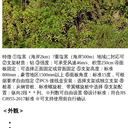
特徴 ①塩害（海岸2km）?重塩害（海岸500m）地域に対応可
②支架材质：铝 ③强度：可承受风速46m/s、积雪250cm ④面
板固定：可选择正面固定或背面固定 ⑤支架高度：标准
800mm，豪雪地区1500mm以上 ⑥面板角度：标准15度，可根
据要求自由指定 ⑦PCS·接线盒安装：选择支架或独立支架 ⑧
桩基：从钢管桩、标准螺旋桩、带翼螺旋桩中选择 ⑨支架配
置：纵向2段＊＊列。※列数可自由设置 ⑩设计标准：符合JIS
C8955-2017标准 ※可支持使用前自行确认
＜外観＞