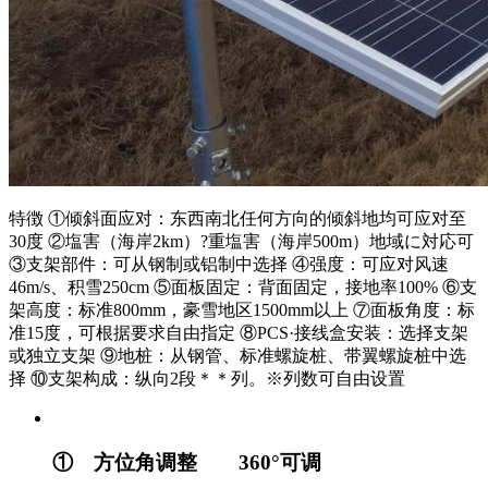
特徴 ①倾斜面应对：东西南北任何方向的倾斜地均可应对至
30度 ②塩害（海岸2km）?重塩害（海岸500m）地域に対応可
③支架部件：可从钢制或铝制中选择 ④强度：可应对风速
46m/s、积雪250cm ⑤面板固定：背面固定，接地率100% ⑥支
架高度：标准800mm，豪雪地区1500mm以上 ⑦面板角度：标
准15度，可根据要求自由指定 ⑧PCS·接线盒安装：选择支架
或独立支架 ⑨地桩：从钢管、标准螺旋桩、带翼螺旋桩中选
择 ⑩支架构成：纵向2段＊＊列。※列数可自由设置
① 方位角调整 360°可调