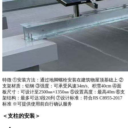
特徴 ①安装方法：通过地脚螺栓安装在建筑物屋顶基础上 ②
支架材质：铝钢 ③强度：可承受风速34m/s、积雪40cm ④面
板尺寸：可设计至2500㎜×1350㎜ ⑤设置高度：最高40m ⑥支
架结构：最多可达3段20列 ⑦设计标准：符合JIS C8955-2017
标准 ※可提供使用前自行确认服务
＜支柱的安装＞